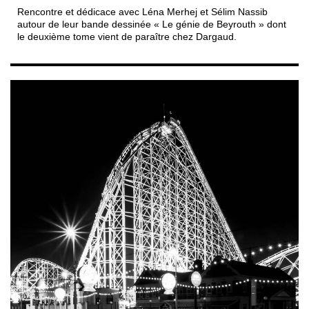
Rencontre et dédicace avec Léna Merhej et Sélim Nassib
autour de leur bande dessinée « Le génie de Beyrouth » dont
le deuxième tome vient de paraître chez Dargaud.