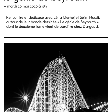
—
mardi 26 mai 2026 à 18h
Rencontre et dédicace avec Léna Merhej et Sélim Nassib
autour de leur bande dessinée « Le génie de Beyrouth »
dont le deuxième tome vient de paraître chez Dargaud.